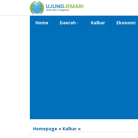
Lewati
ke
konten
Home
Daerah
Kalbar
Ekonomi
Bupati
Homepage
»
Kalbar
»
Sintang