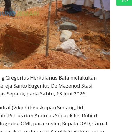
ng Gregorius Herkulanus Bala melakukan
reja Santo Eugenius De Mazenod Stasi
as Sepauk, pada Sabtu, 13 Juni 2026.
ndral (Vikjen) keuskupan Sintang, Rd.
nto Petrus dan Andreas Sepauk RP. Robert
 Nugroho, OMI, para suster, Kepala OPD, Camat
yarakat, serta umat Katolik Stasi Kemantan.