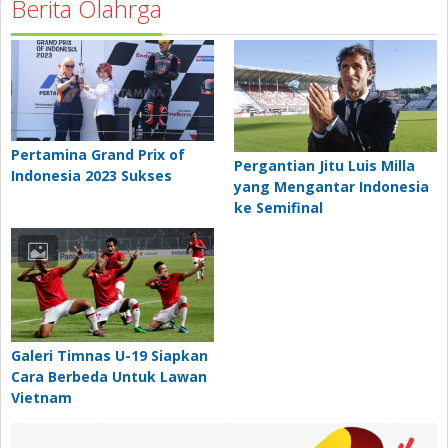
Berita Olahrga
Pertamina Grand Prix of
Pergantian Jitu Luis Milla
Indonesia 2023 Sukses
yang Mengantar Indonesia
ke Semifinal
Galeri Timnas U-19 Siapkan
Cara Berbeda Untuk Lawan
Vietnam