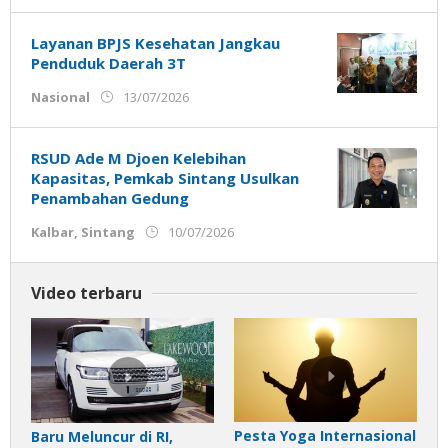
Ujung
Jemari
Layanan BPJS Kesehatan Jangkau
Penduduk Daerah 3T
oleh
Nasional
13/07/2026
Admin
Ujung
Jemari
RSUD Ade M Djoen Kelebihan
Kapasitas, Pemkab Sintang Usulkan
Penambahan Gedung
oleh
Kalbar
,
Sintang
10/07/2026
Admin
Ujung
Jemari
Video terbaru
Pesta Yoga Internasional
Baru Meluncur di RI,