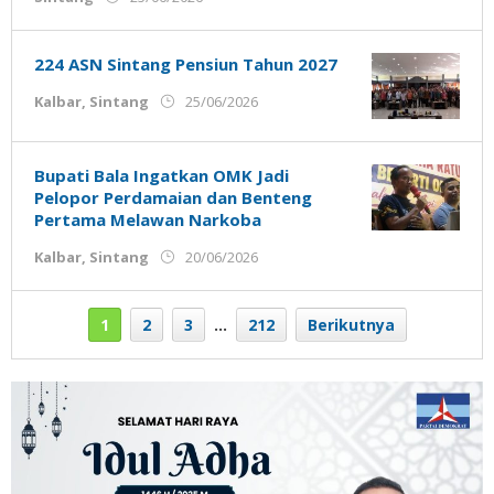
Admin
Ujung
Jemari
224 ASN Sintang Pensiun Tahun 2027
oleh
Kalbar
,
Sintang
25/06/2026
Admin
Ujung
Jemari
Bupati Bala Ingatkan OMK Jadi
Pelopor Perdamaian dan Benteng
Pertama Melawan Narkoba
oleh
Kalbar
,
Sintang
20/06/2026
Admin
Ujung
Jemari
1
2
3
…
212
Berikutnya