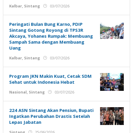
oleh
Kalbar
,
Sintang
03/07/2026
Admin
Ujung
Jemari
Peringati Bulan Bung Karno, PDIP
Sintang Gotong Royong di TPS3R
Akcaya, Yohanes Rumpak: Membuang
Sampah Sama dengan Membuang
Uang
oleh
Kalbar
,
Sintang
03/07/2026
Admin
Ujung
Jemari
Program JKN Makin Kuat, Cetak SDM
Sehat untuk Indonesia Hebat
oleh
Nasional
,
Sintang
03/07/2026
Admin
Ujung
Jemari
224 ASN Sintang Akan Pensiun, Bupati
Ingatkan Perubahan Drastis Setelah
Lepas Jabatan
oleh
Sintang
25/06/2026