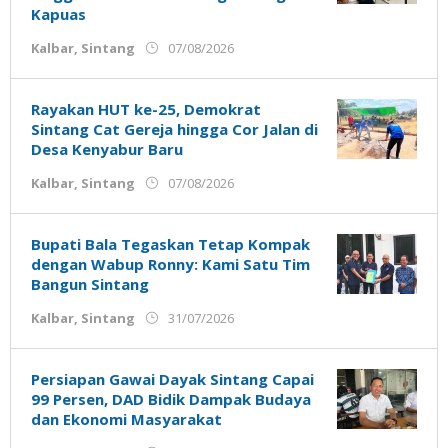
Kapuas
oleh
Kalbar
,
Sintang
07/08/2026
Admin
Ujung
Jemari
Rayakan HUT ke-25, Demokrat
Sintang Cat Gereja hingga Cor Jalan di
Desa Kenyabur Baru
oleh
Kalbar
,
Sintang
07/08/2026
Admin
Ujung
Jemari
Bupati Bala Tegaskan Tetap Kompak
dengan Wabup Ronny: Kami Satu Tim
Bangun Sintang
oleh
Kalbar
,
Sintang
31/07/2026
Admin
Ujung
Jemari
Persiapan Gawai Dayak Sintang Capai
99 Persen, DAD Bidik Dampak Budaya
dan Ekonomi Masyarakat