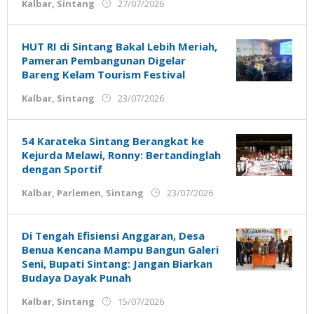
oleh
Kalbar
,
Sintang
27/07/2026
Admin
Ujung
Jemari
HUT RI di Sintang Bakal Lebih Meriah,
Pameran Pembangunan Digelar
Bareng Kelam Tourism Festival
oleh
Kalbar
,
Sintang
23/07/2026
Admin
Ujung
Jemari
54 Karateka Sintang Berangkat ke
Kejurda Melawi, Ronny: Bertandinglah
dengan Sportif
oleh
Kalbar
,
Parlemen
,
Sintang
23/07/2026
Admin
Ujung
Jemari
Di Tengah Efisiensi Anggaran, Desa
Benua Kencana Mampu Bangun Galeri
Seni, Bupati Sintang: Jangan Biarkan
Budaya Dayak Punah
oleh
Kalbar
,
Sintang
15/07/2026
Admin