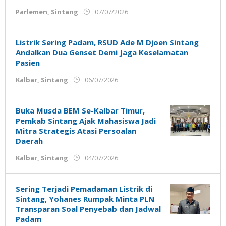
oleh
Parlemen
,
Sintang
07/07/2026
Admin
Ujung
Jemari
Listrik Sering Padam, RSUD Ade M Djoen Sintang
Andalkan Dua Genset Demi Jaga Keselamatan
Pasien
oleh
Kalbar
,
Sintang
06/07/2026
Admin
Ujung
Jemari
Buka Musda BEM Se-Kalbar Timur,
Pemkab Sintang Ajak Mahasiswa Jadi
Mitra Strategis Atasi Persoalan
Daerah
oleh
Kalbar
,
Sintang
04/07/2026
Admin
Ujung
Jemari
Sering Terjadi Pemadaman Listrik di
Sintang, Yohanes Rumpak Minta PLN
Transparan Soal Penyebab dan Jadwal
Padam