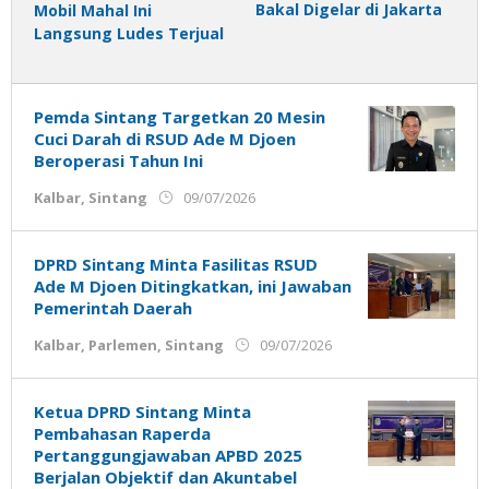
Bakal Digelar di Jakarta
Mobil Mahal Ini
Langsung Ludes Terjual
Pemda Sintang Targetkan 20 Mesin
Cuci Darah di RSUD Ade M Djoen
Beroperasi Tahun Ini
oleh
Kalbar
,
Sintang
09/07/2026
Admin
Ujung
Jemari
DPRD Sintang Minta Fasilitas RSUD
Ade M Djoen Ditingkatkan, ini Jawaban
Pemerintah Daerah
oleh
Kalbar
,
Parlemen
,
Sintang
09/07/2026
Admin
Ujung
Jemari
Ketua DPRD Sintang Minta
Pembahasan Raperda
Pertanggungjawaban APBD 2025
Berjalan Objektif dan Akuntabel