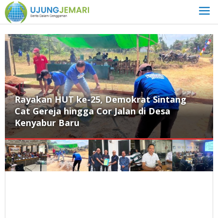
Lewati
ke
konten
Rayakan HUT ke-25, Demokrat Sintang
Cat Gereja hingga Cor Jalan di Desa
Kenyabur Baru