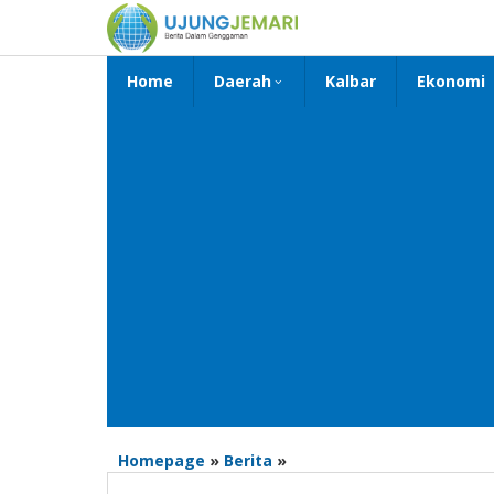
Lewati
ke
konten
Home
Daerah
Kalbar
Ekonomi
Pergantian
Homepage
»
Berita
»
Jitu