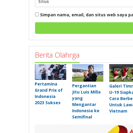
Simpan nama, email, dan situs web saya p
Berita Olahrga
Pertamina
Pergantian
Galeri Tim
Grand Prix of
Jitu Luis Milla
U-19 Siapk
Indonesia
yang
Cara Berb
2023 Sukses
Mengantar
Untuk Law
Indonesia ke
Vietnam
Semifinal