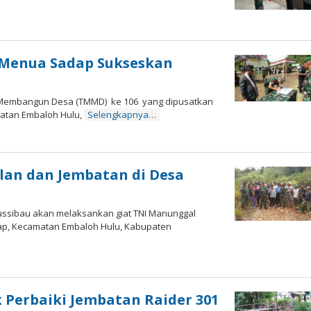
 Menua Sadap Sukseskan
 Membangun Desa (TMMD) ke 106 yang dipusatkan
atan Embaloh Hulu,
Selengkapnya…
lan dan Jembatan di Desa
ssibau akan melaksankan giat TNI Manunggal
p, Kecamatan Embaloh Hulu, Kabupaten
eh
dmin
ung
mari
 Perbaiki Jembatan Raider 301