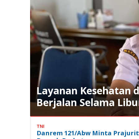
Layanan Kesehatan d
Berjalan Selama Libu
Daerah
,
Kalbar
,
TNI
Kapuas
Danrem 121/Abw Minta Prajurit
Hulu
,