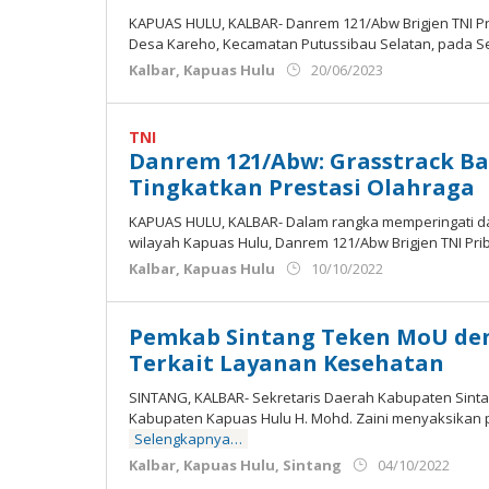
KAPUAS HULU, KALBAR- Danrem 121/Abw Brigjen TNI Pri
Desa Kareho, Kecamatan Putussibau Selatan, pada Sen
oleh
Kalbar
,
Kapuas Hulu
20/06/2023
Admin
Ujung
Jemari
TNI
Danrem 121/Abw: Grasstrack B
Tingkatkan Prestasi Olahraga
KAPUAS HULU, KALBAR- Dalam rangka memperingati da
wilayah Kapuas Hulu, Danrem 121/Abw Brigjen TNI Pri
oleh
Kalbar
,
Kapuas Hulu
10/10/2022
Admin
Ujung
Jemari
Pemkab Sintang Teken MoU de
Terkait Layanan Kesehatan
SINTANG, KALBAR- Sekretaris Daerah Kabupaten Sint
Kabupaten Kapuas Hulu H. Mohd. Zaini menyaksikan
Selengkapnya…
ole
Kalbar
,
Kapuas Hulu
,
Sintang
04/10/2022
Adm