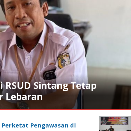
i RSUD Sintang Tetap
r Lebaran
 Perketat Pengawasan di