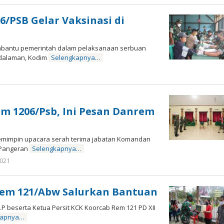
ng
ri
6/PSB Gelar Vaksinasi di
mbantu pemerintah dalam pelaksanaan serbuan
edalaman, Kodim
Selengkapnya…
m 1206/Psb, Ini Pesan Danrem
emimpin upacara serah terima jabatan Komandan
 Pangeran
Selengkapnya…
oleh
2021
Admin
Ujung
Jemari
rem 121/Abw Salurkan Bantuan
P beserta Ketua Persit KCK Koorcab Rem 121 PD XII
kapnya…