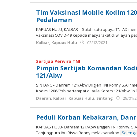
Uju
Jema
Tim Vaksinasi Mobile Kodim 120
Pedalaman
KAPUAS HULU, KALBAR – Salah satu upaya TNI AD me
vaksinasi COVID-19 kepada masyarakat di wilayah p
oleh
Kalbar
,
Kapuas Hulu
02/12/2021
Admin
Ujung
Jemari
Sertijab Perwira TNI
Pimpin Sertijab Komandan Kodi
121/Abw
SINTANG– Danrem 121/Abw Brigjen TNI Ronny S.A.P m
Kodim 1206/Psb bertempat di aula Korem 121/Abw jln
Daerah
,
Kalbar
,
Kapuas Hulu
,
Sintang
29/01/
Peduli Korban Kebakaran, Dan
KAPUAS HULU- Danrem 121/Abw Brigjen TNI Ronny, S.A.
Tanjungpura Ibu Rissa Ronny melaksanakan
Seleng