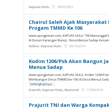
oleh
Kapuas Hulu
18/01/2021
Admin
Ujung
Jemari
Chairul Saleh Ajak Masyarakat
Progam TMMD Ke 106
www.ujungjemari.com, KAPUAS HULU- TNI Manunggal
di Dusun Karangan Bunut, Desa Menua Sadap Kecam
oleh
Kalbar
,
Kapuas Hulu
03/10/2019
Admin
Ujung
Jemari
Kodim 1206/Psb Akan Bangun Ja
Menua Sadap
www.ujungjemari.com, KAPUAS HULU- Kodim 1206/Putu
Membangun Desa (TMMD) ke-106 di Desa Menua Sada
Selengkapnya…
ol
Daerah
,
Kapuas Hulu
,
Nasional
27/09/2019
A
Uj
Je
Prajurit TNI dan Warga Kompak