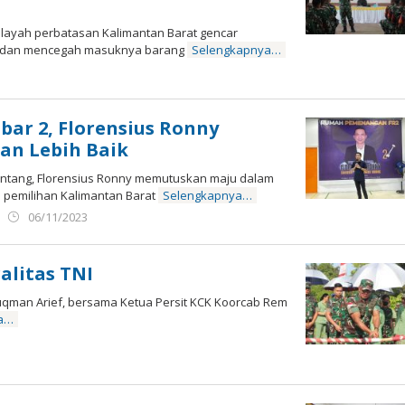
wilayah perbatasan Kalimantan Barat gencar
 dan mencegah masuknya barang
Selengkapnya…
lbar 2, Florensius Ronny
an Lebih Baik
Sintang, Florensius Ronny memutuskan maju dalam
h pemilihan Kalimantan Barat
Selengkapnya…
oleh
06/11/2023
Admin
Ujung
Jemari
alitas TNI
uqman Arief, bersama Ketua Persit KCK Koorcab Rem
a…