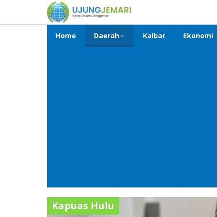
Lewati
ke
konten
Home
Daerah
Kalbar
Ekonomi
Kapuas Hulu