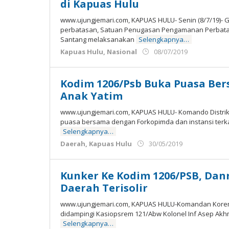
di Kapuas Hulu
www.ujungjemari.com, KAPUAS HULU- Senin (8/7/19)- 
perbatasan, Satuan Penugasan Pengamanan Perbatasa
Santang melaksanakan
Selengkapnya…
oleh
Kapuas Hulu
,
Nasional
08/07/2019
Admin
Ujung
Jemari
Kodim 1206/Psb Buka Puasa Be
Anak Yatim
www.ujungjemari.com, KAPUAS HULU- Komando Distrik 
puasa bersama dengan Forkopimda dan instansi terka
Selengkapnya…
oleh
Daerah
,
Kapuas Hulu
30/05/2019
Admin
Ujung
Jemari
Kunker Ke Kodim 1206/PSB, Da
Daerah Terisolir
www.ujungjemari.com, KAPUAS HULU-Komandan Korem 
didampingi Kasiopsrem 121/Abw Kolonel Inf Asep Akh
Selengkapnya…