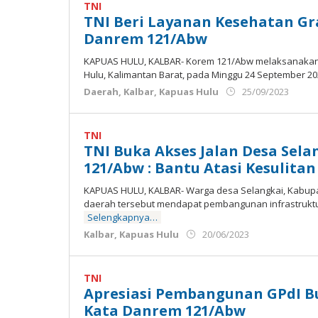
Jemari
TNI
TNI Beri Layanan Kesehatan Gra
Danrem 121/Abw
KAPUAS HULU, KALBAR- Korem 121/Abw melaksanakan 
Hulu, Kalimantan Barat, pada Minggu 24 September 2
oleh
Daerah
,
Kalbar
,
Kapuas Hulu
25/09/2023
Adm
Ujun
Jema
TNI
TNI Buka Akses Jalan Desa Sela
121/Abw : Bantu Atasi Kesulita
KAPUAS HULU, KALBAR- Warga desa Selangkai, Kabupa
daerah tersebut mendapat pembangunan infrastrukt
Selengkapnya…
oleh
Kalbar
,
Kapuas Hulu
20/06/2023
Admin
Ujung
Jemari
TNI
Apresiasi Pembangunan GPdI Buk
Kata Danrem 121/Abw