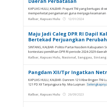
Daerah Perbatasan
Melawi
,
Sanggau
,
KAPUAS HULU, KALBAR- Prajurit TNI yang bertugas di 
Sekadau
,
memperketat pengamanan guna menjaga keamanan
Sintang
27/03/2024
oleh
Kalbar
,
Kapuas Hulu
12/01/2024
oleh
Admin
Admin
Ujung
Ujung
Jemari
Maju Jadi Caleg DPR RI Dapil Ka
Jemari
Bertekad Perjuangkan Perubah
SINTANG, KALBAR- Politisi Partai Nasdem Kabupaten 
kontestasi pemilihan DPR RI periode 2024-2029 daera
Kalbar
,
Kapuas Hulu
,
Nasional
,
Sanggau
,
Sintang
Pangdam XII/Tpr Ingatkan Netr
KAPUAS HULU, KALBAR- Danrem 121/Abw Brigjen TNI L
121 PD XII Tanjungpura Ny. Mia Luqman
Selengkapny
oleh
Kalbar
,
Kapuas Hulu
26/09/2023
Admin
Ujung