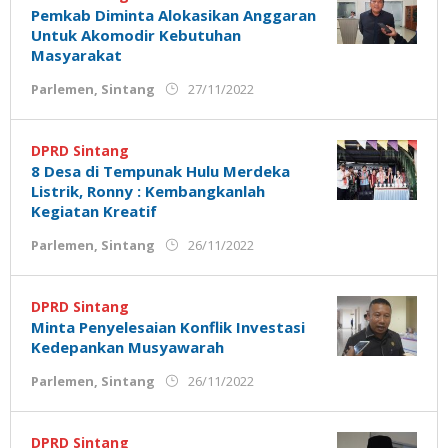
Pemkab Diminta Alokasikan Anggaran
Untuk Akomodir Kebutuhan
Masyarakat
oleh
Parlemen
,
Sintang
27/11/2022
Admin
Ujung
Jemari
DPRD Sintang
8 Desa di Tempunak Hulu Merdeka
Listrik, Ronny : Kembangkanlah
Kegiatan Kreatif
oleh
Parlemen
,
Sintang
26/11/2022
Admin
Ujung
Jemari
DPRD Sintang
Minta Penyelesaian Konflik Investasi
Kedepankan Musyawarah
oleh
Parlemen
,
Sintang
26/11/2022
Admin
Ujung
Jemari
DPRD Sintang