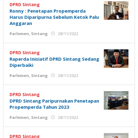
Jemari
DPRD Sintang
Ronny : Penetapan Propemperda
Harus Diparipurna Sebelum Ketok Palu
Anggaran
oleh
Parlemen
,
Sintang
28/11/2022
Admin
Ujung
Jemari
DPRD Sintang
Raperda Inisiatif DPRD Sintang Sedang
Diperbaiki
oleh
Parlemen
,
Sintang
28/11/2022
Admin
Ujung
Jemari
DPRD Sintang
DPRD Sintang Paripurnakan Penetapan
Propemperda Tahun 2023
oleh
Parlemen
,
Sintang
28/11/2022
Admin
Ujung
Jemari
DPRD Sintang