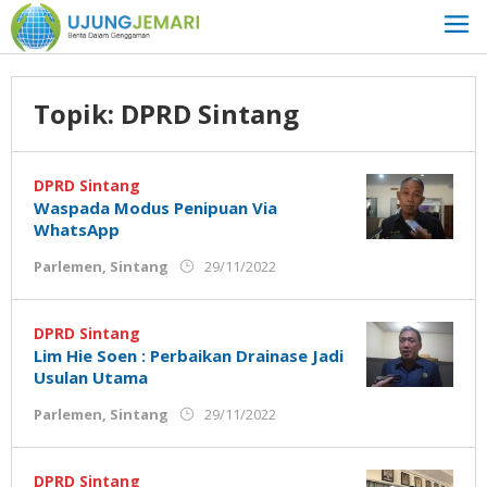
Lewati
ke
konten
Topik:
DPRD Sintang
DPRD Sintang
Waspada Modus Penipuan Via
WhatsApp
oleh
Parlemen
,
Sintang
29/11/2022
Admin
Ujung
Jemari
DPRD Sintang
Lim Hie Soen : Perbaikan Drainase Jadi
Usulan Utama
oleh
Parlemen
,
Sintang
29/11/2022
Admin
Ujung
Jemari
DPRD Sintang