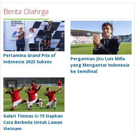
Berita Olahrga
Pertamina Grand Prix of
Pergantian Jitu Luis Milla
Indonesia 2023 Sukses
yang Mengantar Indonesia
ke Semifinal
Galeri Timnas U-19 Siapkan
Cara Berbeda Untuk Lawan
Vietnam