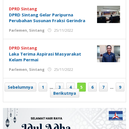
Ujung
Jemari
DPRD Sintang
DPRD Sintang Gelar Paripurna
Perubahan Susunan Fraksi Gerindra
oleh
Parlemen
,
Sintang
25/11/2022
Admin
Ujung
Jemari
DPRD Sintang
Laka Terima Aspirasi Masyarakat
Kelam Permai
oleh
Parlemen
,
Sintang
25/11/2022
Admin
Ujung
Jemari
Sebelumnya
1
…
3
4
5
6
7
…
9
Berikutnya