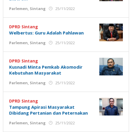
oleh
Parlemen
,
Sintang
25/11/2022
Admin
Ujung
Jemari
DPRD Sintang
Welbertus: Guru Adalah Pahlawan
oleh
Parlemen
,
Sintang
25/11/2022
Admin
Ujung
Jemari
DPRD Sintang
Kusnadi Minta Pemkab Akomodir
Kebutuhan Masyarakat
oleh
Parlemen
,
Sintang
25/11/2022
Admin
Ujung
Jemari
DPRD Sintang
Tampung Apirasi Masyarakat
Dibidang Pertanian dan Peternakan
oleh
Parlemen
,
Sintang
25/11/2022
Admin