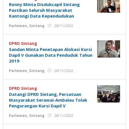
Ronny Minta Disdukcapil Sintang
Pastikan Seluruh Masyarakat
Kantongi Data Kependudukan
oleh
Parlemen
,
Sintang
28/11/2022
Admin
Ujung
Jemari
DPRD Sintang
Sandan Minta Penetapan Alokasi Kursi
Dapil V Gunakan Data Penduduk Tahun
2019
oleh
Parlemen
,
Sintang
28/11/2022
Admin
Ujung
Jemari
DPRD Sintang
Datangi DPRD Sintang, Persatuan
Masyarakat Serawai-Ambalau Tolak
Pengurangan Kursi Dapil V
oleh
Parlemen
,
Sintang
28/11/2022
Admin
Ujung