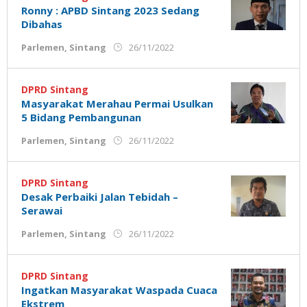
Ronny : APBD Sintang 2023 Sedang
Dibahas
oleh
Parlemen
,
Sintang
26/11/2022
Admin
Ujung
Jemari
DPRD Sintang
Masyarakat Merahau Permai Usulkan
5 Bidang Pembangunan
oleh
Parlemen
,
Sintang
26/11/2022
Admin
Ujung
Jemari
DPRD Sintang
Desak Perbaiki Jalan Tebidah –
Serawai
oleh
Parlemen
,
Sintang
26/11/2022
Admin
Ujung
Jemari
DPRD Sintang
Ingatkan Masyarakat Waspada Cuaca
Ekstrem