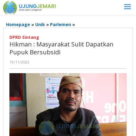
Lewati
ke
konten
Hikman
Homepage
»
Unik
»
Parlemen
»
:
Masyarakat
DPRD Sintang
Hikman : Masyarakat Sulit Dapatkan
Sulit
Dapatkan
Pupuk Bersubsidi
Pupuk
oleh
15/11/2022
Bersubsidi
Admin
Ujung
Jemari