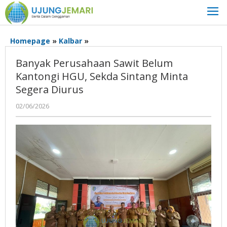
Lewati
ke
konten
Banyak
Homepage
»
Kalbar
»
Perusahaan
Banyak Perusahaan Sawit Belum
Sawit
Belum
Kantongi HGU, Sekda Sintang Minta
Kantongi
Segera Diurus
HGU,
Sekda
oleh
02/06/2026
Admin
Sintang
Ujung
Minta
Jemari
Segera
Diurus