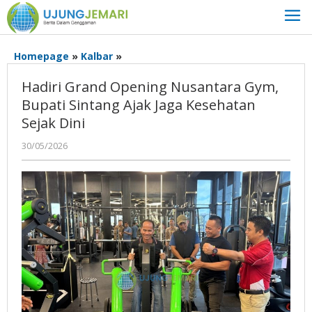
Lewati
ke
konten
Hadiri
Homepage
»
Kalbar
»
Grand
Hadiri Grand Opening Nusantara Gym,
Opening
Nusantara
Bupati Sintang Ajak Jaga Kesehatan
Gym,
Sejak Dini
Bupati
Sintang
oleh
30/05/2026
Admin
Ajak
Ujung
Jaga
Jemari
Kesehatan
Sejak
Dini