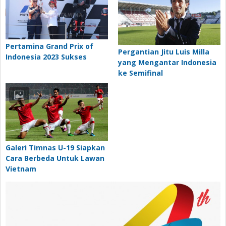
Pertamina Grand Prix of
Pergantian Jitu Luis Milla
Indonesia 2023 Sukses
yang Mengantar Indonesia
ke Semifinal
Galeri Timnas U-19 Siapkan
Cara Berbeda Untuk Lawan
Vietnam