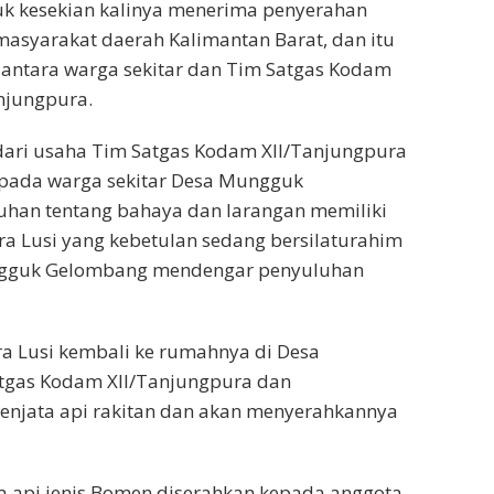
uk kesekian kalinya menerima penyerahan
 masyarakat daerah Kalimantan Barat, dan itu
k antara warga sekitar dan Tim Satgas Kodam
njungpura.
ari usaha Tim Satgas Kodam XII/Tanjungpura
epada warga sekitar Desa Mungguk
han tentang bahaya dan larangan memiliki
ara Lusi yang kebetulan sedang bersilaturahim
ngguk Gelombang mendengar penyuluhan
a Lusi kembali ke rumahnya di Desa
tgas Kodam XII/Tanjungpura dan
enjata api rakitan dan akan menyerahkannya
ta api jenis Bomen diserahkan kepada anggota