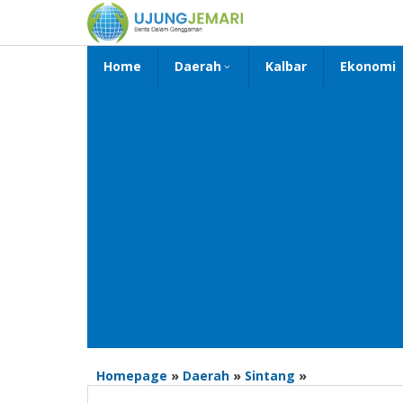
Lewati
ke
konten
Home
Daerah
Kalbar
Ekonomi
Lusi
Homepage
»
Daerah
»
Sintang
»
Serahkan