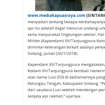
www.mediakapuasraya.com
(SINTANG
menyadari tentang betapa berbahayanya m
api itu adalah ilegal menurut undang-
serta masyarakat lingkungan sekitar. Hal
Militer (Kapendam) XII/Tanjungpura Kolone
dimintai keterangan terkait adanya peny
Sintang, Jumat (26/1/2018).
Kapendam XII/Tanjungpura mengatakan, p
Kodam XII/Tanjungpura kembali menerima
atas nama Lusi (50) di kediamannya yan
Ketungau Tengah, Kabupaten Sintang. “Pe
dari saudara Lusi setelah mendengar pe
senjata api rakitan,” ujarnya.