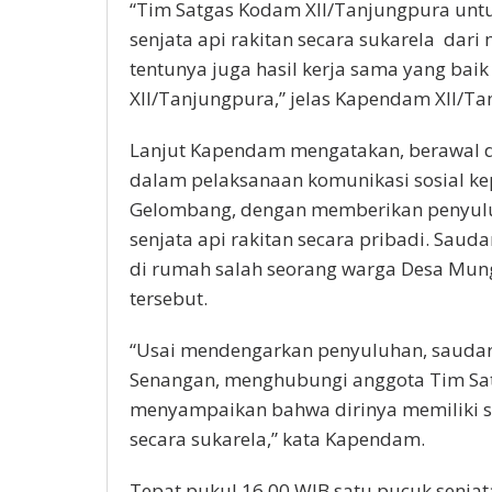
“Tim Satgas Kodam XII/Tanjungpura unt
senjata api rakitan secara sukarela dari
tentunya juga hasil kerja sama yang bai
XII/Tanjungpura,” jelas Kapendam XII/Ta
Lanjut Kapendam mengatakan, berawal d
dalam pelaksanaan komunikasi sosial k
Gelombang, dengan memberikan penyulu
senjata api rakitan secara pribadi. Saud
di rumah salah seorang warga Desa Mu
tersebut.
“Usai mendengarkan penyuluhan, saudar
Senangan, menghubungi anggota Tim Sa
menyampaikan bahwa dirinya memiliki s
secara sukarela,” kata Kapendam.
Tepat pukul 16.00 WIB satu pucuk senja