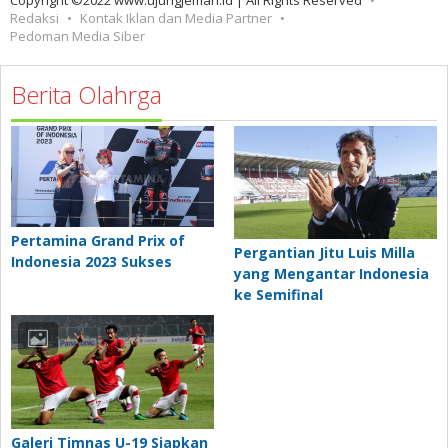
Redaksi
Kontak Iklan dan Media Partner
Pedoman Media Siber
Berita Olahrga
Pertamina Grand Prix of
Pergantian Jitu Luis Milla
Indonesia 2023 Sukses
yang Mengantar Indonesia
ke Semifinal
Galeri Timnas U-19 Siapkan