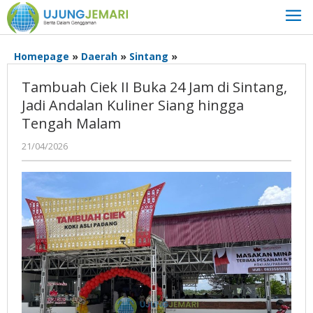
Lewati
ke
konten
Tambuah
Homepage
»
Daerah
»
Sintang
»
Ciek
Tambuah Ciek II Buka 24 Jam di Sintang,
II
Buka
Jadi Andalan Kuliner Siang hingga
24
Tengah Malam
Jam
di
oleh
21/04/2026
Admin
Sintang,
Ujung
Jadi
Jemari
Andalan
Kuliner
Siang
hingga
Tengah
Malam