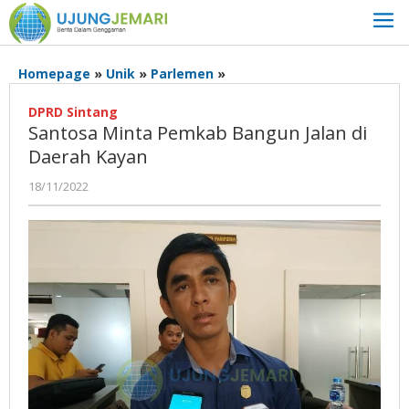
Lewati
ke
konten
Santosa
Homepage
»
Unik
»
Parlemen
»
Minta
Pemkab
DPRD Sintang
Santosa Minta Pemkab Bangun Jalan di
Bangun
Jalan
Daerah Kayan
di
oleh
18/11/2022
Daerah
Admin
Kayan
Ujung
Jemari