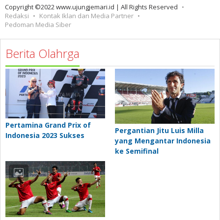
Copyright ©2022 www.ujungjemari.id | All Rights Reserved
Redaksi
Kontak Iklan dan Media Partner
Pedoman Media Siber
Berita Olahrga
Pertamina Grand Prix of
Pergantian Jitu Luis Milla
Indonesia 2023 Sukses
yang Mengantar Indonesia
ke Semifinal