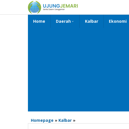
Lewati
ke
konten
Home
Daerah
Kalbar
Ekonomi
Resmikan
Homepage
»
Kalbar
»
Patung