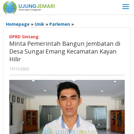
Lewati
ke
konten
Minta
Homepage
»
Unik
»
Parlemen
»
Pemerintah
Bangun
DPRD Sintang
Minta Pemerintah Bangun Jembatan di
Jembatan
di
Desa Sungai Emang Kecamatan Kayan
Desa
Hilir
Sungai
Emang
oleh
17/11/2022
Admin
Kecamatan
Ujung
Kayan
Jemari
Hilir