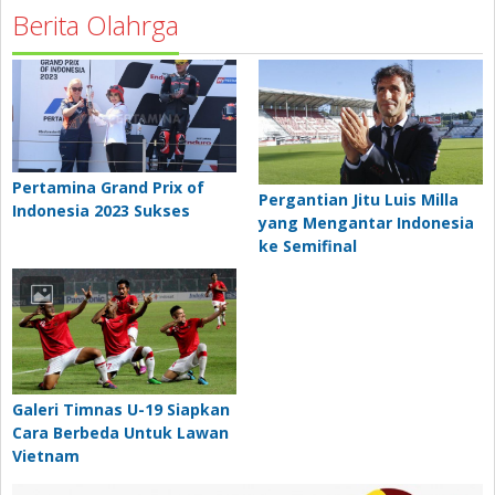
Berita Olahrga
Pertamina Grand Prix of
Pergantian Jitu Luis Milla
Indonesia 2023 Sukses
yang Mengantar Indonesia
ke Semifinal
Galeri Timnas U-19 Siapkan
Cara Berbeda Untuk Lawan
Vietnam