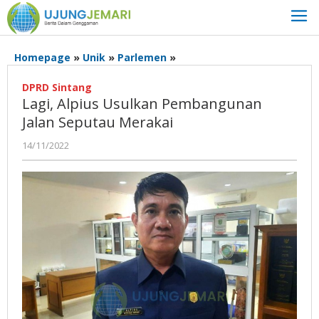
Lewati
ke
konten
Lagi,
Homepage
»
Unik
»
Parlemen
»
Alpius
Usulkan
DPRD Sintang
Lagi, Alpius Usulkan Pembangunan
Pembangunan
Jalan
Jalan Seputau Merakai
Seputau
oleh
14/11/2022
Merakai
Admin
Ujung
Jemari