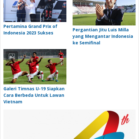
Pertamina Grand Prix of
Pergantian Jitu Luis Milla
Indonesia 2023 Sukses
yang Mengantar Indonesia
ke Semifinal
Galeri Timnas U-19 Siapkan
Cara Berbeda Untuk Lawan
Vietnam