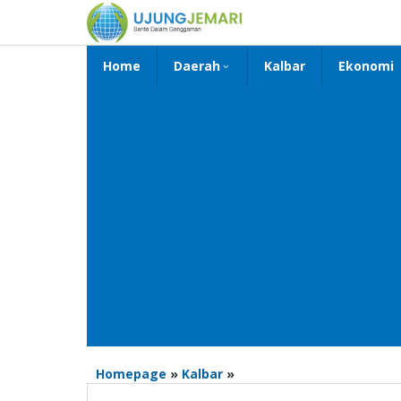
Lewati
ke
konten
Home
Daerah
Kalbar
Ekonomi
Bentuk
Homepage
»
Kalbar
»
Forum