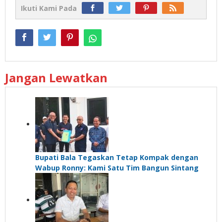
Ikuti Kami Pada
Jangan Lewatkan
Bupati Bala Tegaskan Tetap Kompak dengan
Wabup Ronny: Kami Satu Tim Bangun Sintang