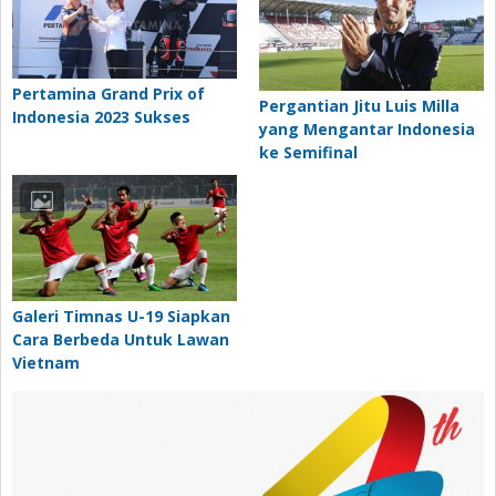
Pertamina Grand Prix of
Pergantian Jitu Luis Milla
Indonesia 2023 Sukses
yang Mengantar Indonesia
ke Semifinal
Galeri Timnas U-19 Siapkan
Cara Berbeda Untuk Lawan
Vietnam