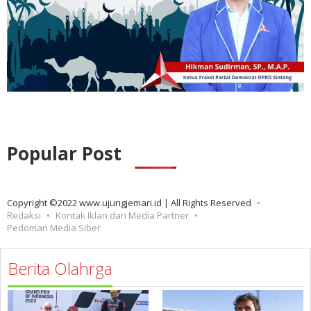
Popular Post
Copyright ©2022 www.ujungjemari.id | All Rights Reserved
Redaksi
Kontak Iklan dan Media Partner
Pedoman Media Siber
Berita Olahrga