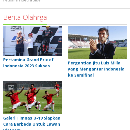
Pedoman Media Siber
Berita Olahrga
Pertamina Grand Prix of
Pergantian Jitu Luis Milla
Indonesia 2023 Sukses
yang Mengantar Indonesia
ke Semifinal
Galeri Timnas U-19 Siapkan
Cara Berbeda Untuk Lawan