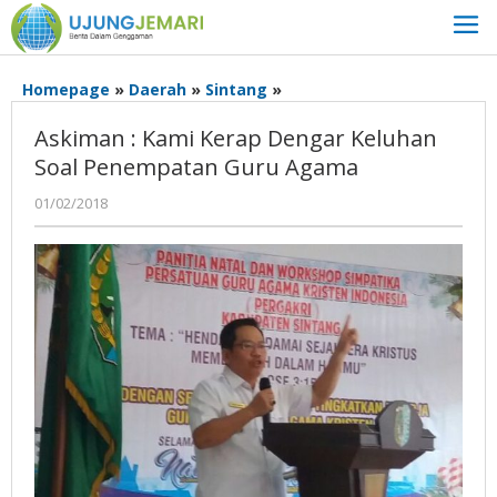
Lewati
ke
konten
Askiman
Homepage
»
Daerah
»
Sintang
»
:
Askiman : Kami Kerap Dengar Keluhan
Kami
Kerap
Soal Penempatan Guru Agama
Dengar
oleh
01/02/2018
Keluhan
ujungjemari
Soal
Penempatan
Guru
Agama