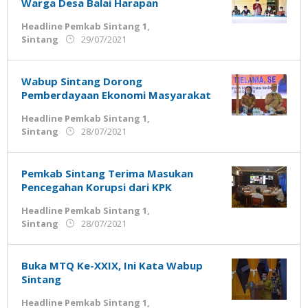
Warga Desa Balai Harapan
Headline Pemkab Sintang 1
,
oleh
Sintang
29/07/2021
Admin
Ujung
Jemari
Wabup Sintang Dorong
Pemberdayaan Ekonomi Masyarakat
Headline Pemkab Sintang 1
,
oleh
Sintang
28/07/2021
Admin
Ujung
Jemari
Pemkab Sintang Terima Masukan
Pencegahan Korupsi dari KPK
Headline Pemkab Sintang 1
,
oleh
Sintang
28/07/2021
Admin
Ujung
Jemari
Buka MTQ Ke-XXIX, Ini Kata Wabup
Sintang
Headline Pemkab Sintang 1
,