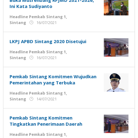
Buka Musrenbang RPJMD 2021-2026,
Ini Kata Sudiyanto
Headline Pemkab Sintang 1
,
oleh
Sintang
16/07/2021
Admin
Ujung
Jemari
LKPJ APBD Sintang 2020 Disetujui
Headline Pemkab Sintang 1
,
oleh
Sintang
16/07/2021
Admin
Ujung
Jemari
Pemkab Sintang Komitmen Wujudkan
Pemerintahan yang Terbuka
Headline Pemkab Sintang 1
,
oleh
Sintang
14/07/2021
Admin
Ujung
Jemari
Pemkab Sintang Komitmen
Tingkatkan Penerimaan Daerah
Headline Pemkab Sintang 1
,