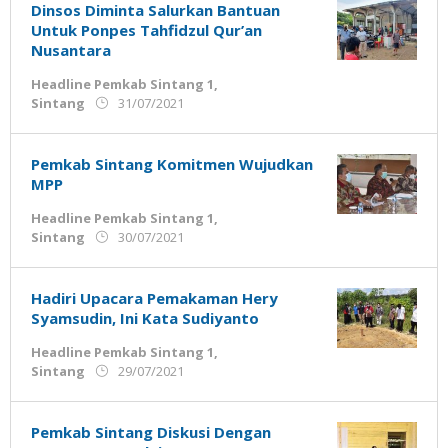
Jemari
Dinsos Diminta Salurkan Bantuan
Untuk Ponpes Tahfidzul Qur’an
Nusantara
Headline Pemkab Sintang 1
,
oleh
Sintang
31/07/2021
Admin
Ujung
Jemari
Pemkab Sintang Komitmen Wujudkan
MPP
Headline Pemkab Sintang 1
,
oleh
Sintang
30/07/2021
Admin
Ujung
Jemari
Hadiri Upacara Pemakaman Hery
Syamsudin, Ini Kata Sudiyanto
Headline Pemkab Sintang 1
,
oleh
Sintang
29/07/2021
Admin
Ujung
Jemari
Pemkab Sintang Diskusi Dengan