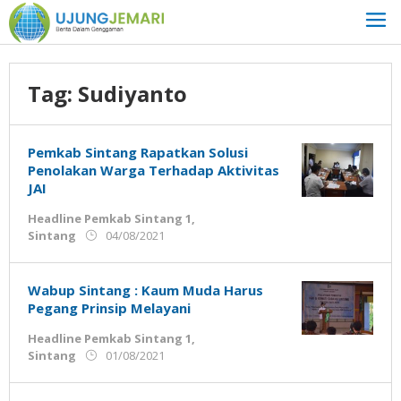
Lewati
ke
konten
Tag:
Sudiyanto
Pemkab Sintang Rapatkan Solusi
Penolakan Warga Terhadap Aktivitas
JAI
Headline Pemkab Sintang 1
,
oleh
Sintang
04/08/2021
Admin
Ujung
Jemari
Wabup Sintang : Kaum Muda Harus
Pegang Prinsip Melayani
Headline Pemkab Sintang 1
,
oleh
Sintang
01/08/2021
Admin
Ujung