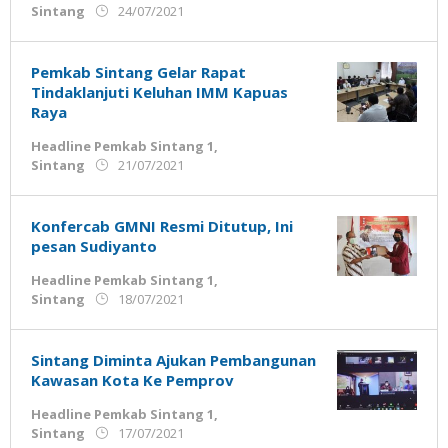
oleh
Sintang
24/07/2021
Admin
Ujung
Jemari
Pemkab Sintang Gelar Rapat
Tindaklanjuti Keluhan IMM Kapuas
Raya
Headline Pemkab Sintang 1
,
oleh
Sintang
21/07/2021
Admin
Ujung
Jemari
Konfercab GMNI Resmi Ditutup, Ini
pesan Sudiyanto
Headline Pemkab Sintang 1
,
oleh
Sintang
18/07/2021
Admin
Ujung
Jemari
Sintang Diminta Ajukan Pembangunan
Kawasan Kota Ke Pemprov
Headline Pemkab Sintang 1
,
oleh
Sintang
17/07/2021