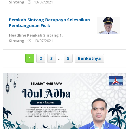
oleh
Sintang
13/07/2021
Admin
Ujung
Jemari
Pemkab Sintang Berupaya Selesaikan
Pembangunan Fisik
Headline Pemkab Sintang 1
,
oleh
Sintang
13/07/2021
Admin
Ujung
Jemari
1
2
3
…
5
Berikutnya