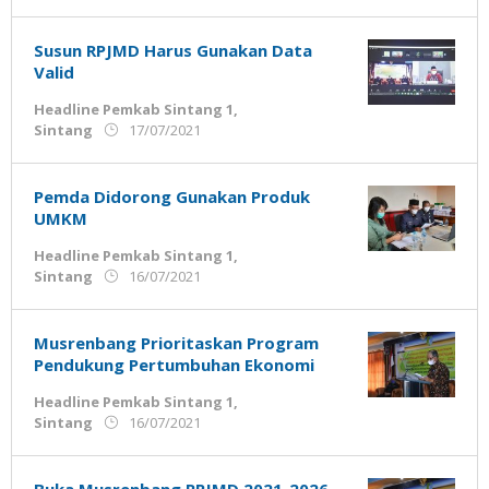
Admin
Ujung
Jemari
Susun RPJMD Harus Gunakan Data
Valid
Headline Pemkab Sintang 1
,
oleh
Sintang
17/07/2021
Admin
Ujung
Jemari
Pemda Didorong Gunakan Produk
UMKM
Headline Pemkab Sintang 1
,
oleh
Sintang
16/07/2021
Admin
Ujung
Jemari
Musrenbang Prioritaskan Program
Pendukung Pertumbuhan Ekonomi
Headline Pemkab Sintang 1
,
oleh
Sintang
16/07/2021
Admin
Ujung
Jemari